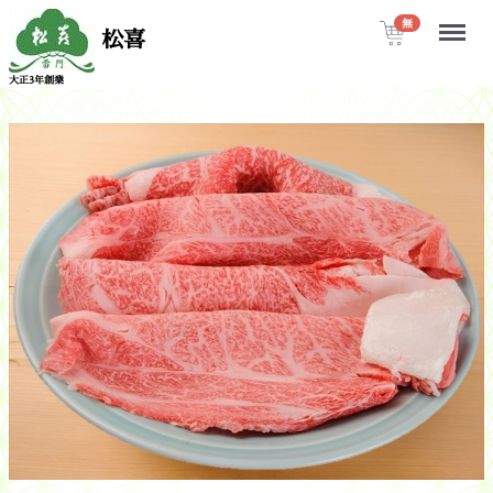
Menu
無
松喜
大正3年創業